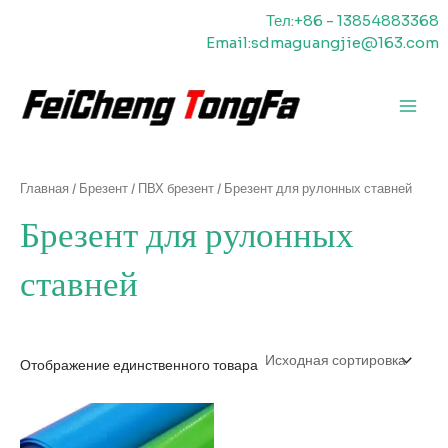
Перейти
Тел:+86 - 13854883368
к
Email:sdmaguangjie@163.com
содержимому
Главн
меню
Главная
/
Брезент
/
ПВХ брезент
/ Брезент для рулонных ставней
Брезент для рулонных
ставней
Отображение единственного товара