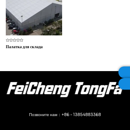
Оценка
Палатка для склада
0
из
5
Позвоните нам：+86 - 13854883368