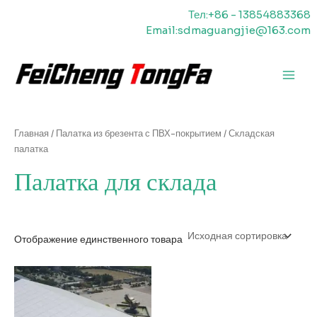
Перейти
Тел:+86 - 13854883368
к
Email:sdmaguangjie@163.com
содержимому
Главн
меню
Главная
/
Палатка из брезента с ПВХ-покрытием
/ Складская
палатка
Палатка для склада
Отображение единственного товара