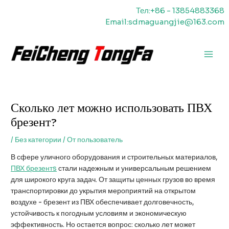
Перейти
Тел:+86 - 13854883368
к
Email:sdmaguangjie@163.com
содержимому
Главн
меню
Сколько лет можно использовать ПВХ
брезент?
/
Без категории
/ От
пользователь
В сфере уличного оборудования и строительных материалов,
ПВХ
брезент
s
стали надежным и универсальным решением
для широкого круга задач. От защиты ценных грузов во время
транспортировки до укрытия мероприятий на открытом
воздухе - брезент из ПВХ обеспечивает долговечность,
устойчивость к погодным условиям и экономическую
эффективность. Но остается вопрос: сколько лет может