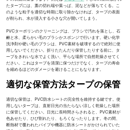
たタープには、藁の切れ端や葉っぱ、泥などが落ちてくる。こ
のような粒子を適切な時期に取り除かなければ、タープの表面
が削られ、水が浸入する小さな穴が開いてしまう。
PVCターポリンのクリーニングは、ブラシで汚れを落とし、石
鹸と水、柔らかい毛のブラシかスポンジで行います。硬い化学
洗浄剤や硬い毛のブラシは、PVC素材を破壊するので絶対に使
用しないでください。折りたたんだり保管したりする前に、タ
ープをきれいな水でよく洗い、平らな場所で自然乾燥させてく
ださい。これはタープを清潔に保つだけでなく、タープの寿命
を縮めるほどのダメージを避けることにもなります。
適切な保管方法タープの保管
適切な保管は、PVC防水シートの完全性を維持する鍵です。使
用しないタープは、直射日光の当たらない涼しく乾燥した場所
に保管してください。日光に長時間さらされると、PVC素材が
色あせたり、ひび割れたり、もろくなったりします。冬の間、
断熱材で覆われたパイプや機器に防水シートがかけられていた