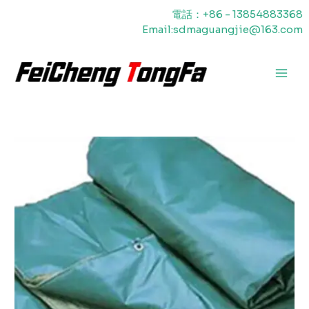
内
電話：+86 - 13854883368
容
Email:sdmaguangjie@163.com
を
ス
キ
メ
ッ
プ
イ
ン
メ
ニ
ュ
ー