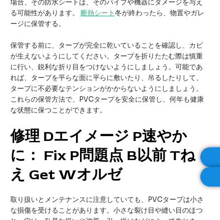
場合、その防水シートは、そのパイプや機器にダメージを与え
る可能性があります。
断熱シート
冬が終わったら、物置やガレ
ージに保管する。
保管する前に、タープが完全に乾いていることを確認し、カビ
が生えないようにしてください。タープを折りたたむ際は慎重
に行い、鋭利な折り目をつけないようにしましょう。可能であ
れば、タープを平らな面に平らに敷いたり、吊るしたりして、
タープに不必要なテンションがかからないようにしましょう。
これらの保管方法で、PVCタープを安全に保管し、何年も健康
な状態に保つことができます。
修理
D
エイメージ
P
速やか
に：
F
ix
P
問題点
B
以前
T
ね
え
G
et
W
オルゼ
取り扱いとメンテナンスに注意していても、PVCタープは小さ
な損傷を受けることがあります。小さな裂け目や縫い目のほつ