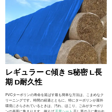
レギュラー
C
傾き
S
秘密
L
長
期
D
耐久性
PVCターポリンの寿命を延ばす最も簡単な方法は、こまめなク
リーニングです。時間の経過とともに、特にターポリンが屋外
環境にさらされているときは、汚れ、ほこり、ごみがターポリ
ンの表面に集まります。例えば
干草シート
干し草の上に敷かれ