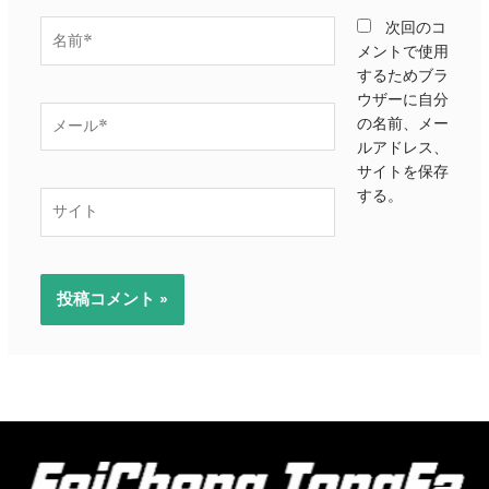
名
次回のコ
前
メントで使用
*
するためブラ
ウザーに自分
メ
の名前、メー
ー
ルアドレス、
ル
サイトを保存
*
する。
サ
イ
ト