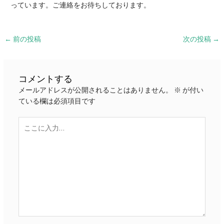
っています。ご連絡をお待ちしております。
投
←
前の投稿
次の投稿
→
稿
ナ
ビ
コメントする
ゲ
メールアドレスが公開されることはありません。
※
が付い
ー
ている欄は必須項目です
シ
ョ
こ
ン
こ
に
入
力…