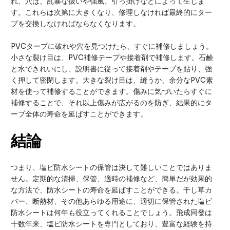
れ、穴は、乱暴な扱いや強風、引っ掛けなどによって生じま
す。これらは次第に大きくなり、修理しなければ最終的にター
プを交換しなければならなくなります。
PVCタープに破れや穴を見つけたら、すぐに補修しましょう。
小さな裂け目は、PVC補修テープや接着剤で補修します。石鹸
と水できれいにし、説明書に従って接着剤やテープを貼り、強
く押して密閉します。大きな裂け目は、縫うか、余分なPVC素
材を使って補修することができます。傷みに気づいたらすぐに
補修することで、それ以上傷みが広がるのを防ぎ、結果的にタ
ープ全体の寿命を延ばすことができます。
結論
つまり、塩ビ防水シートの保管は決して難しいことではありま
せん。定期的な清掃、保管、適時の補修など、簡単だが効果的
な方法で、防水シートの寿命を延ばすことができる。干し草カ
バー、断熱材、その他あらゆる用途に、適切に保管された塩ビ
防水シートは何年も役立ってくれることでしょう。飛成同發は
十数年来、塩ビ防水シートを専門としており、豊富な経験を持