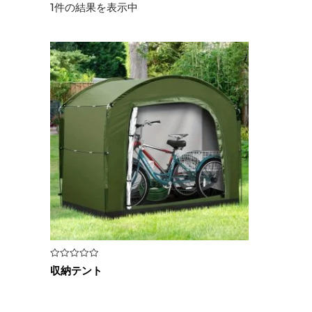
1件の結果を表示中
5
収納テント
段
階
中
0
の