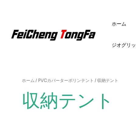
内
容
を
ホーム
ス
キ
ッ
ジオグリッ
プ
ホーム
/
PVCカバーターポリンテント
/ 収納テント
収納テント