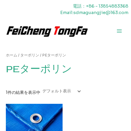
内
電話：+86 - 13854883368
容
Email:sdmaguangjie@163.com
を
ス
キ
メ
ッ
プ
イ
ン
ホーム
/
ターポリン
/ PEターポリン
メ
PEターポリン
ニ
ュ
1件の結果を表示中
ー