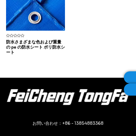
5
防水さまざまな色および重量
段
の pe の防水シート ポリ防水シ
階
中
ート
0
の
評
価
お問い合わせ：+86 - 13854883368