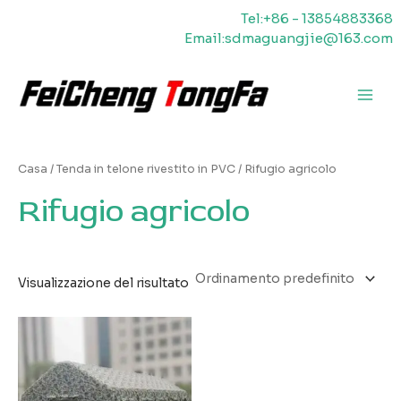
Vai
Tel:+86 - 13854883368
al
Email:sdmaguangjie@163.com
contenuto
Men
princ
Casa
/
Tenda in telone rivestito in PVC
/ Rifugio agricolo
Rifugio agricolo
Visualizzazione del risultato