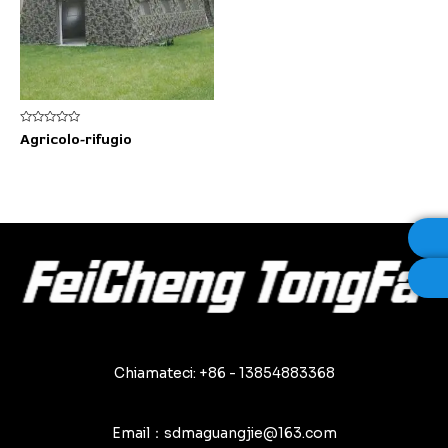
Valutato
Agricolo-rifugio
0
su
5
Chiamateci: +86 - 13854883368
Email：sdmaguangjie@163.com