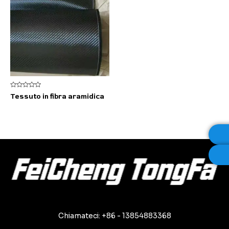
Valutato
Tessuto in fibra aramidica
0
su
5
Chiamateci: +86 - 13854883368