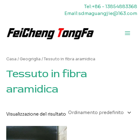
Vai
Tel:+86 - 13854883368
al
Email:sdmaguangjie@163.com
contenuto
Men
princ
Casa
/
Geogriglia
/ Tessuto in fibra aramidica
Tessuto in fibra
aramidica
Visualizzazione del risultato