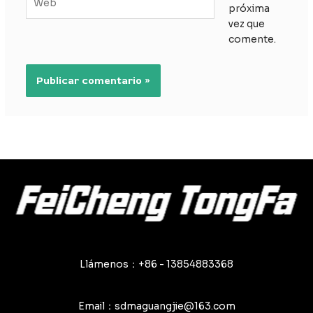
próxima
vez que
comente.
Llámenos：+86 - 13854883368
Email：sdmaguangjie@163.com