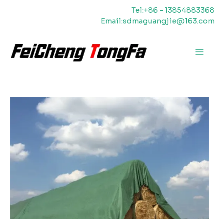
Ir
Tel:+86 - 13854883368
al
Email:sdmaguangjie@163.com
contenido
Men
princ