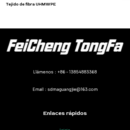
Valorado
Tejido de fibra UHMWPE
con
0
de
5
Llámenos：+86 - 13854883368
Email：sdmaguangjie@163.com
Enlaces rápidos