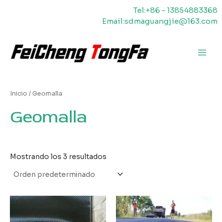
Ir
Tel:+86 - 13854883368
al
Email:sdmaguangjie@163.com
contenido
Men
princ
Inicio
/ Geomalla
Geomalla
Mostrando los 3 resultados