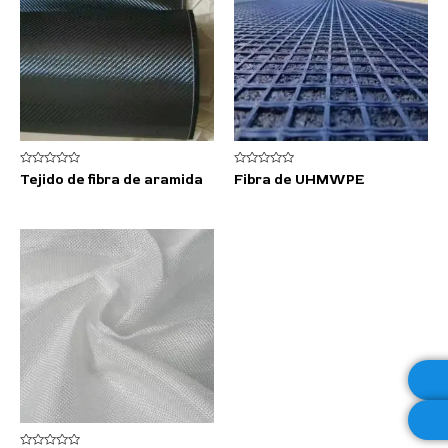
Valorado
Valorado
Tejido de fibra de aramida
Fibra de UHMWPE
con
con
0
0
de
de
5
5