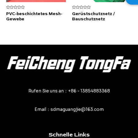
Bewertet
Bewertet
PVC-beschichtetes Mesh-
Gerüstschutznetz /
mit
mit
Gewebe
Bauschutznetz
0
0
von
von
5
5
Rufen Sie uns an：+86 - 13854883368
Email：sdmaguangjie@163.com
Schnelle Links