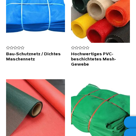
Bewertet
Bewertet
Bau-Schutznetz / Dichtes
Hochwertiges PVC-
mit
mit
Maschennetz
beschichtetes Mesh-
0
0
von
von
Gewebe
5
5