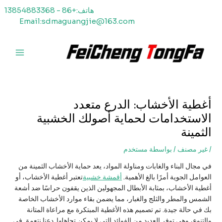
خطي
هاتف:+86 - 13854883368
لى
Email:sdmaguangjie@163.com
لمحتوى
القائمة
الرئيسي
أغطية الأخشاب: الدرع متعدد
الاستخدامات لحماية أصولك الخشبية
الثمينة
/
غير مصنف
/ بواسطة
مستخدم
في مجال البناء والغابات ومناولة المواد، يعد حماية الأخشاب الثمينة من
العوامل الجوية أمرًا بالغ الأهمية.
أقمشة خشبية
تعتبر أغطية الأخشاب، أو
أغطية الأخشاب، بمثابة الأبطال المجهولين الذين يقفون حراسًا ضد أشعة
الشمس والمطر والثلج والغبار، مما يضمن بقاء موارد الأخشاب الخاصة
بك في حالة جيدة. تم تصميم هذه الأغطية المبتكرة مع مراعاة المتانة
والتنوع، وهي توفر العديد من الفوائد التي لا يمكن تجاهلها. دعنا نتعمق في