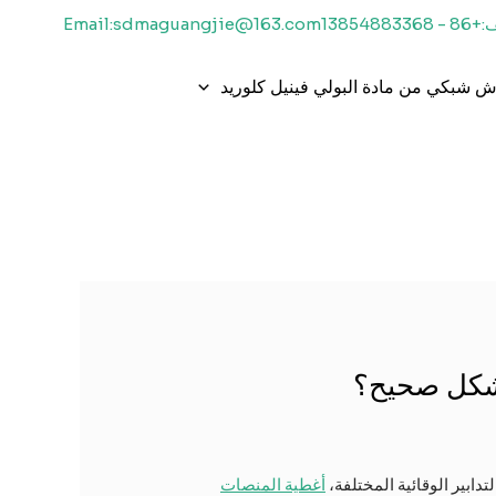
1385488336
Email:sdmaguangjie@163.com
 شبكي من مادة البولي فينيل كلوريد
 بشكل صحيح؟
تدابير الوقائية المختلفة،
أغطية المنصات