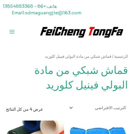
خطي
هاتف:+86 - 13854883368
لى
Email:sdmaguangjie@163.com
لمحتوى
القائمة
الرئيسي
الرئيسية
/ قماش شبكي من مادة البولي فينيل كلوريد
قماش شبكي من مادة
البولي فينيل كلوريد
عرض ⁦4⁩ من كل النتائج