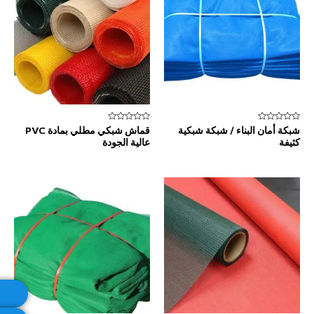
تم
تم
شبكة أمان البناء / شبكة شبكية
قماش شبكي مطلي بمادة PVC
التقييم
التقييم
كثيفة
عالية الجودة
0
0
من
من
5
5