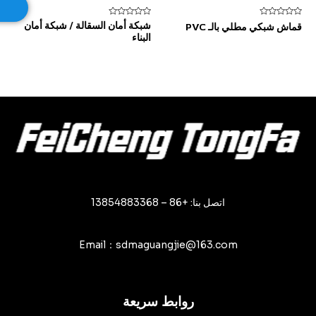
تم
تم
شبكة أمان السقالة / شبكة أمان
قماش شبكي مطلي بالـ PVC
التقييم
التقييم
البناء
0
0
من
من
5
5
اتصل بنا: +86 – 13854883368
Email：sdmaguangjie@163.com
روابط سريعة