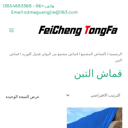
خطي
هاتف:+86 - 13854883368
لى
Email:sdmaguangjie@163.com
لمحتوى
القائمة
الرئيسي
الرئيسية
/
القماش المشمع
/
قماش مشمع من البولي فينيل كلوريد
/ قماش
التبن
قماش التبن
عرض النتيجة الوحيدة