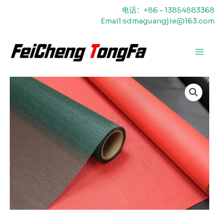
跳
电话：+86 - 13854883368
至
Email:sdmaguangjie@163.com
内
容
主
菜
单