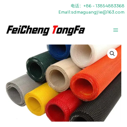
跳
电话：+86 - 13854883368
至
Email:sdmaguangjie@163.com
内
容
主
菜
单