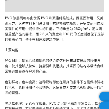
用户评价 (0)
PVC 涂层网格布由优质 PVC 和聚酯纤维制成，既坚固耐用，又美
观大方。这种材料专门设计用于抗磨损和抗撕裂，在需要耐用性和
美观性的应用中提供持久的性能。它的重量为 250g/m²，足以满
足重型产品的要求，而 2.5 米的宽度和 100 码的长度则确保了足够
的覆盖范围，便于在制造和建筑中使用。
主要功能
经久耐用：聚氯乙烯和聚酯的结合使这种网布具有很高的拉伸强
度，使其能够抗拉伸、抗撕裂和抗磨损。其坚固的结构非常适合经
常搬运或暴露在户外的产品。
色彩鲜艳，色牢度高：这种织物即使在苛刻的条件下也能保持鲜艳
的色彩，长期使用也不会褪色。这使其成为要求色彩始终如一的产
品的首选。
灵活易处理：尽管强度很高，PVC 涂层网格布却非常灵活，易于
切割和处理，可以无缝集成到各种制造工艺中。它尤其适用于需要