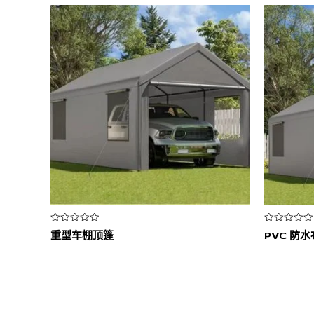
评
评
重型车棚顶篷
PVC 防
分
分
0
0
&sol;
&sol;
5
5