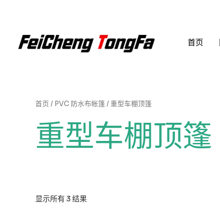
跳
至
内
首页
容
首页
/
PVC 防水布帐篷
/ 重型车棚顶篷
重型车棚顶篷
显示所有 3 结果