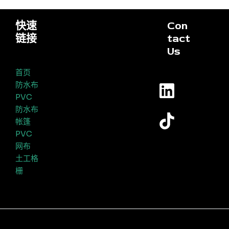
快速
Con
链接
tact
Us
首页
防水布
PVC
防水布
帐篷
PVC
网布
土工格
栅