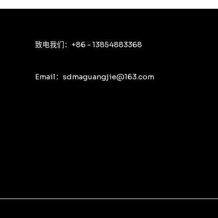
致电我们：+86 - 13854883368
Email：sdmaguangjie@163.com