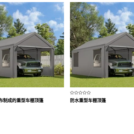
评
水布制成的重型车棚顶篷
防水重型车棚顶篷
分
0
&sol;
5