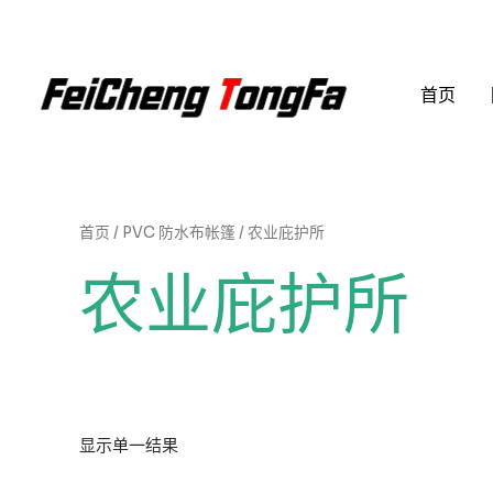
跳
至
内
首页
容
首页
/
PVC 防水布帐篷
/ 农业庇护所
农业庇护所
显示单一结果