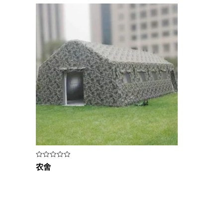
评
农舍
分
0
&sol;
5