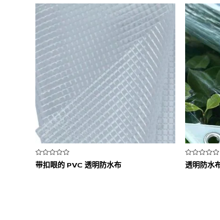
评
评
带扣眼的 PVC 透明防水布
透明防水
分
分
0
0
&sol;
&sol;
5
5