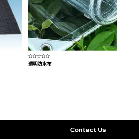
评
透明防水布
分
0
&sol;
5
Contact Us