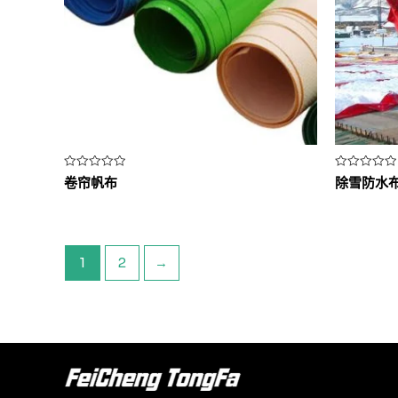
评
评
卷帘帆布
除雪防水
分
分
0
0
&sol;
&sol;
5
5
1
2
→