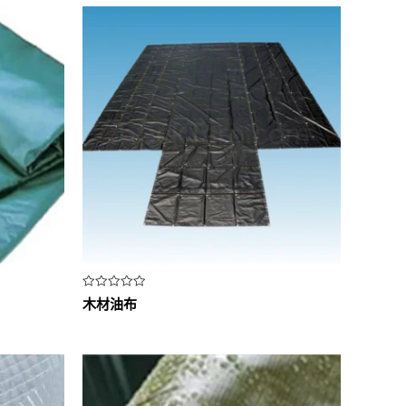
评
木材油布
分
0
&sol;
5