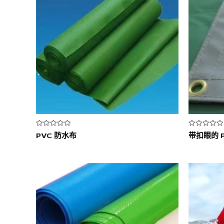
评
评
PVC 防水布
带扣眼的 
分
分
0
0
&sol;
&sol;
5
5