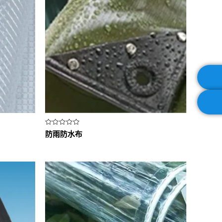
评
防雨防水布
分
0
&sol;
5