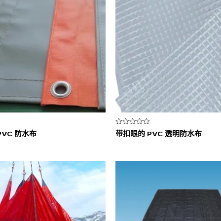
评
PVC 防水布
带扣眼的 PVC 透明防水布
分
0
&sol;
5