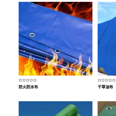
评
评
防火防水布
干草油布
分
分
0
0
&sol;
&sol;
5
5