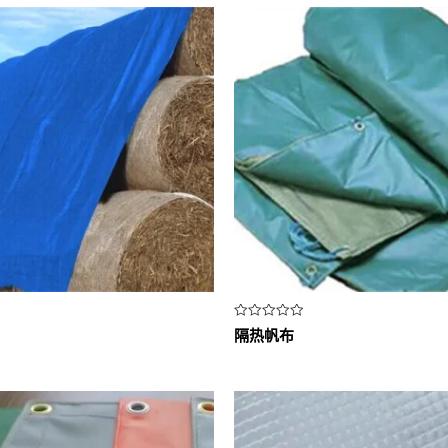
评
隔热帆布
分
0
&sol;
5