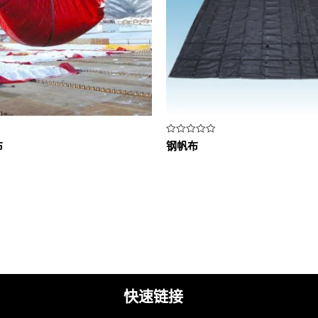
评
布
钢帆布
分
0
&sol;
5
快速链接