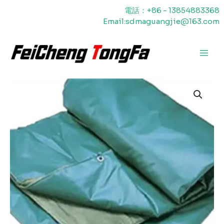
内
電話：+86 - 13854883368
容
Email:sdmaguangjie@163.com
を
ス
キ
メ
ッ
プ
イ
ン
メ
ニ
ュ
ー