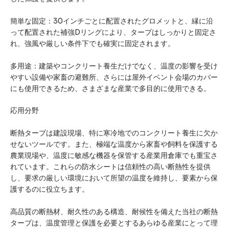
簡単な固定：30インチごとに配置されたグロメットと、縁に沿
って配置された補強Dリングにより、タープはしっかりと固定さ
れ、強風や厳しい条件下でも確実に固定されます。
多用途：建築やコンクリート養生だけでなく、温度の影響を受け
やすい設備や家畜の避難所、さらには屋外イベント会場のカバー
にも使用できるため、さまざまな産業で多目的に使用できる。
応用分野
断熱タープは建設現場、特に寒冷地でのコンクリート養生に欠か
せないツールです。また、極端な温度から家畜や飼料を保護する
農業現場や、温度に敏感な機器を保管する産業用倉庫でも重宝さ
れています。これらの防水シートは信頼性の高い断熱性を提供
し、要求の厳しい環境において所望の温度を維持し、要素から保
護するのに役立ちます。
高品質の断熱材、耐久性のある構造、耐候性を備えた当社の断熱
タープは、温度管理と保護を必要とするあらゆる産業にとって理