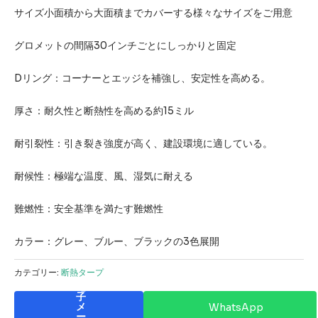
サイズ小面積から大面積までカバーする様々なサイズをご用意
グロメットの間隔30インチごとにしっかりと固定
Dリング：コーナーとエッジを補強し、安定性を高める。
厚さ：耐久性と断熱性を高める約15ミル
耐引裂性：引き裂き強度が高く、建設環境に適している。
耐候性：極端な温度、風、湿気に耐える
難燃性：安全基準を満たす難燃性
カラー：グレー、ブルー、ブラックの3色展開
カテゴリー:
断熱タープ
電
子
メ
WhatsApp
ー