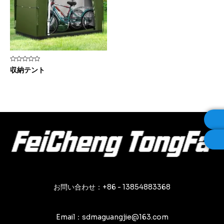
5
収納テント
段
階
中
0
の
評
価
お問い合わせ：+86 - 13854883368
Email：sdmaguangjie@163.com