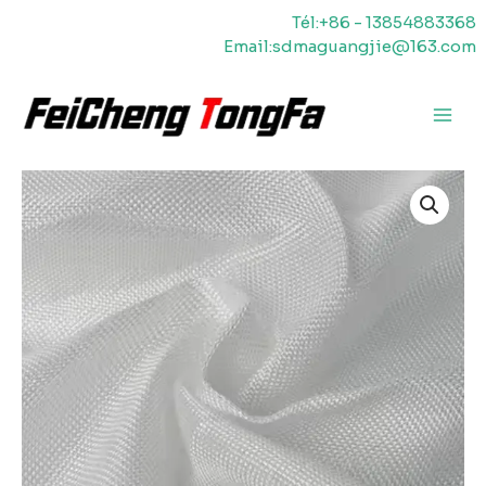
Aller
Tél:+86 - 13854883368
au
Email:sdmaguangjie@163.com
contenu
Men
princ