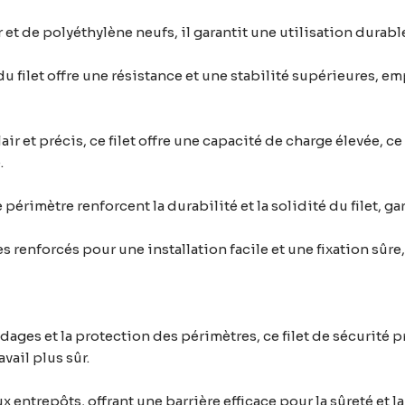
 et de polyéthylène neufs, il garantit une utilisation durable
du filet offre une résistance et une stabilité supérieures, e
air et précis, ce filet offre une capacité de charge élevée, 
.
périmètre renforcent la durabilité et la solidité du filet, g
 renforcés pour une installation facile et une fixation sûre
ages et la protection des périmètres, ce filet de sécurité pr
vail plus sûr.
 entrepôts, offrant une barrière efficace pour la sûreté et la 