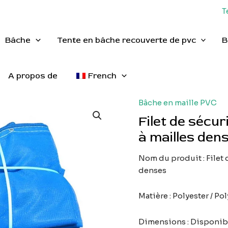
T
Bâche
Tente en bâche recouverte de pvc
B
A propos de
French
Bâche en maille PVC
Filet de sécur
à mailles den
Nom du produit : Filet d
denses
Matière : Polyester / Po
Dimensions : Disponibl