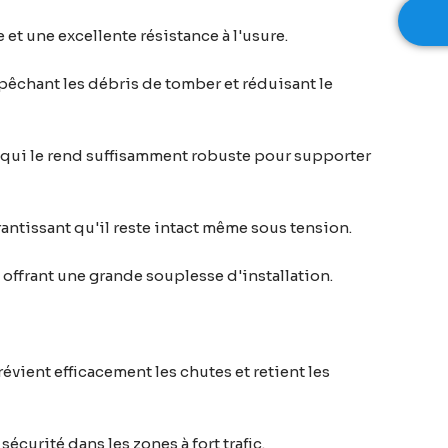
 et une excellente résistance à l'usure.
mpêchant les débris de tomber et réduisant le
ce qui le rend suffisamment robuste pour supporter
arantissant qu'il reste intact même sous tension.
, offrant une grande souplesse d'installation.
évient efficacement les chutes et retient les
sécurité dans les zones à fort trafic.