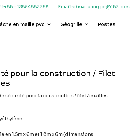
él:+86 - 13854883368
Email:sdmaguangjie@163.com
âche en maille pvc
Géogrille
Postes
ité pour la construction / Filet
ses
e sécurité pour la construction / filet à mailles
lyéthylène
e en 1,5m x 6m et 1,8m x 6m (dimensions