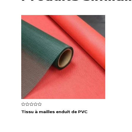
Note
Tissu à mailles enduit de PVC
0
sur
5