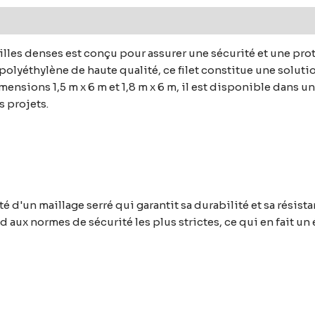
 mailles denses est conçu pour assurer une sécurité et une pr
polyéthylène de haute qualité, ce filet constitue une solutio
nsions 1,5 m x 6 m et 1,8 m x 6 m, il est disponible dans un
 projets.
oté d'un maillage serré qui garantit sa durabilité et sa rési
d aux normes de sécurité les plus strictes, ce qui en fait un