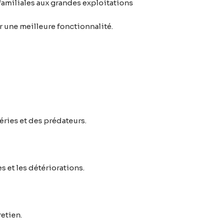
familiales aux grandes exploitations
r une meilleure fonctionnalité.
péries et des prédateurs.
es et les détériorations.
retien.