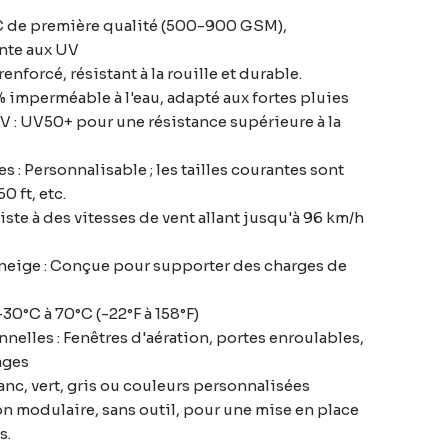
C de première qualité (500-900 GSM),
nte aux UV
enforcé, résistant à la rouille et durable.
0% imperméable à l'eau, adapté aux fortes pluies
V : UV50+ pour une résistance supérieure à la
: Personnalisable ; les tailles courantes sont
0 ft, etc.
iste à des vitesses de vent allant jusqu'à 96 km/h
neige : Conçue pour supporter des charges de
-30°C à 70°C (-22°F à 158°F)
nelles : Fenêtres d'aération, portes enroulables,
ages
anc, vert, gris ou couleurs personnalisées
on modulaire, sans outil, pour une mise en place
s.