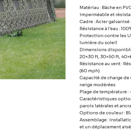
Matériau : Bâche en PV
imperméable et résista
Cadre : Acier galvanisé r
Résistance à l'eau : 10
Protection contre les U
lumière du soleil
Dimensions disponibles 
20×30 ft, 30×50 ft, 40×6
Résistance au vent : Rés
(60 mph)
Capacité de charge de 
neige modérées
Plage de température : 
Caractéristiques option
parois latérales et ancr
Options de couleur : Bl
Assemblage : Installati
et un déplacement aisé