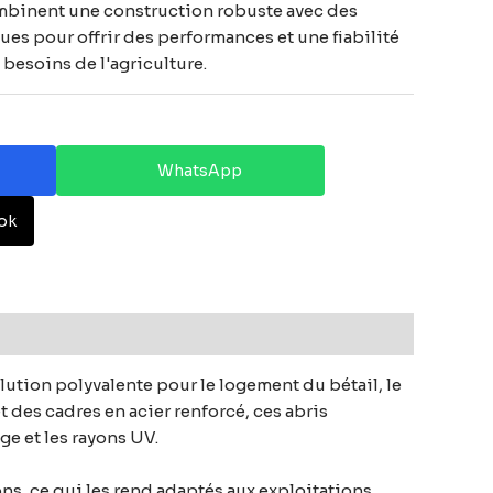
mbinent une construction robuste avec des
ues pour offrir des performances et une fiabilité
 besoins de l'agriculture.
WhatsApp
ok
lution polyvalente pour le logement du bétail, le
 des cadres en acier renforcé, ces abris
ge et les rayons UV.
ons, ce qui les rend adaptés aux exploitations