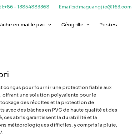
él:+86 - 13854883368
Email:sdmaguangjie@163.com
âche en maille pvc
Géogrille
Postes
bri
t conçus pour fournir une protection fiable aux
, offrant une solution polyvalente pour le
stockage des récoltes et la protection de
ts avec des bâches en PVC de haute qualité et des
, ces abris garantissent la durabilité et la
ns météorologiques difficiles, y compris la pluie,
V.