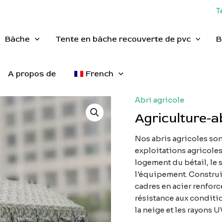
T
Bâche
Tente en bâche recouverte de pvc
B
A propos de
French
Abri agricole
Agriculture-a
Nos abris agricoles son
exploitations agricoles
logement du bétail, le 
l'équipement. Construi
cadres en acier renforcé
résistance aux conditio
la neige et les rayons U