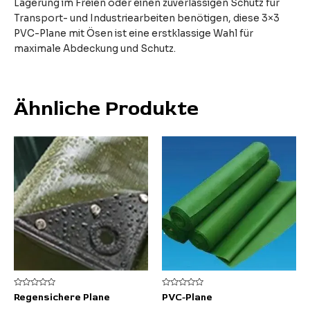
Lagerung im Freien oder einen zuverlässigen Schutz für
Transport- und Industriearbeiten benötigen, diese 3×3
PVC-Plane mit Ösen ist eine erstklassige Wahl für
maximale Abdeckung und Schutz.
Ähnliche Produkte
Bewertet
Bewertet
Regensichere Plane
PVC-Plane
mit
mit
0
0