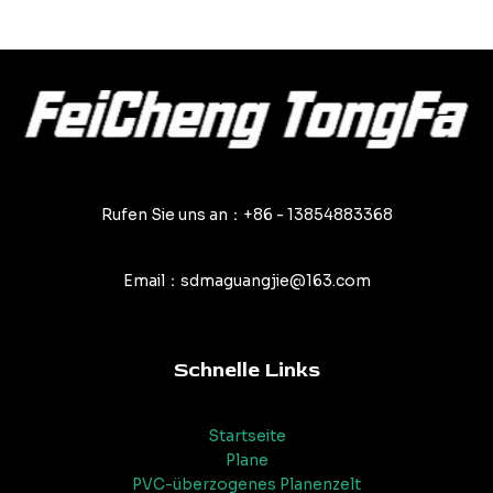
von
von
5
5
Rufen Sie uns an：+86 - 13854883368
Email：sdmaguangjie@163.com
Schnelle Links
Startseite
Plane
PVC-überzogenes Planenzelt