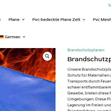
T
e
Plane
Pvc-bedeckte Plane Zelt
Pvc Mesh
German
Brandschutzplanen
Brandschutz
Unsere Brandschutzpla
Schutz für Materialien
Transports durch Feuer
schwer entflammbarem
Gewebe, bieten diese P
Umgebungen. Diese Pla
Lagerung im Freien und 
Brandgefahren, rauem W