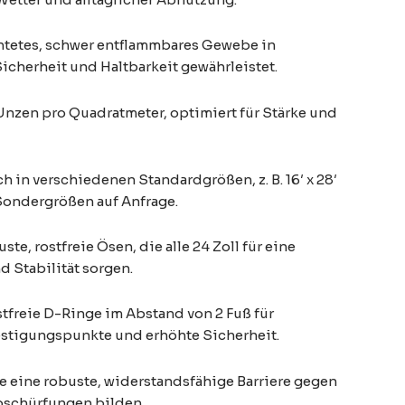
htetes, schwer entflammbares Gewebe in
Sicherheit und Haltbarkeit gewährleistet.
nzen pro Quadratmeter, optimiert für Stärke und
 in verschiedenen Standardgrößen, z. B. 16′ x 28′
 Sondergrößen auf Anfrage.
te, rostfreie Ösen, die alle 24 Zoll für eine
d Stabilität sorgen.
stfreie D-Ringe im Abstand von 2 Fuß für
stigungspunkte und erhöhte Sicherheit.
ie eine robuste, widerstandsfähige Barriere gegen
bschürfungen bilden.