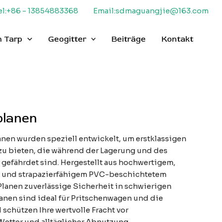
el:+86 - 13854883368
Email:sdmaguangjie@163.com
 Tarp
Geogitter
Beiträge
Kontakt
planen
nen wurden speziell entwickelt, um erstklassigen
 zu bieten, die während der Lagerung und des
 gefährdet sind. Hergestellt aus hochwertigem,
 und strapazierfähigem PVC-beschichtetem
lanen zuverlässige Sicherheit in schwierigen
nen sind ideal für Pritschenwagen und die
schützen Ihre wertvolle Fracht vor
etter und alltäglicher Abnutzung.