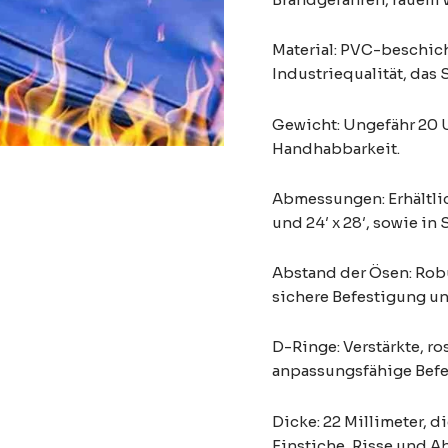
Material: PVC-beschic
Industriequalität, das 
Gewicht: Ungefähr 20 U
Handhabbarkeit.
Abmessungen: Erhältlich
und 24′ x 28′, sowie in
Abstand der Ösen: Robus
sichere Befestigung un
D-Ringe: Verstärkte, ro
anpassungsfähige Befe
Dicke: 22 Millimeter, d
Einstiche, Risse und A