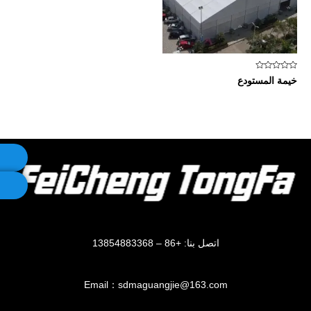
تم
خيمة المستودع
التقييم
0
من
5
اتصل بنا: +86 – 13854883368
Email：sdmaguangjie@163.com