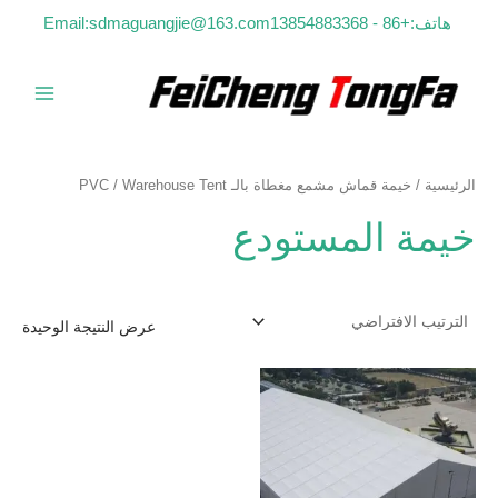
خطي
هاتف:+86 - 13854883368
Email:sdmaguangjie@163.com
لى
لمحتوى
القائمة
الرئيسي
الرئيسية
/
خيمة قماش مشمع مغطاة بالـ PVC
/ Warehouse Tent
خيمة المستودع
عرض النتيجة الوحيدة