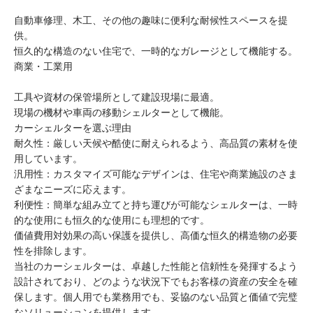
自動車修理、木工、その他の趣味に便利な耐候性スペースを提
供。
恒久的な構造のない住宅で、一時的なガレージとして機能する。
商業・工業用
工具や資材の保管場所として建設現場に最適。
現場の機材や車両の移動シェルターとして機能。
カーシェルターを選ぶ理由
耐久性：厳しい天候や酷使に耐えられるよう、高品質の素材を使
用しています。
汎用性：カスタマイズ可能なデザインは、住宅や商業施設のさま
ざまなニーズに応えます。
利便性：簡単な組み立てと持ち運びが可能なシェルターは、一時
的な使用にも恒久的な使用にも理想的です。
価値費用対効果の高い保護を提供し、高価な恒久的構造物の必要
性を排除します。
当社のカーシェルターは、卓越した性能と信頼性を発揮するよう
設計されており、どのような状況下でもお客様の資産の安全を確
保します。個人用でも業務用でも、妥協のない品質と価値で完璧
なソリューションを提供します。