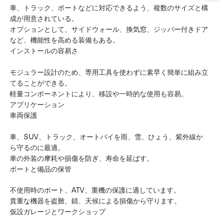
車、トラック、ボートなどに対応できるよう、複数のサイズと構
成が用意されている。
オプションとして、サイドウォール、換気窓、ジッパー付きドア
など、機能性を高める装備もある。
インストールの容易さ
モジュラー設計のため、専用工具を使わずに素早く簡単に組み立
てることができる。
軽量コンポーネントにより、移設や一時的な使用も容易。
アプリケーション
車両保護
車、SUV、トラック、オートバイを雨、雪、ひょう、紫外線か
ら守るのに最適。
車の外装の摩耗や損傷を防ぎ、寿命を延ばす。
ボートと備品の保管
不使用時のボート、ATV、重機の保護に適しています。
貴重な機器を盗難、錆、天候による損傷から守ります。
仮設ガレージとワークショップ