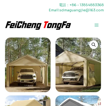
内
電話：+86 - 13854883368
容
Email:sdmaguangjie@163.com
を
ス
キ
メ
ッ
プ
イ
ン
メ
ニ
ュ
ー