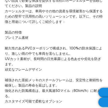
ない品質で必要な保護を提供する当社のカーシェルターを信頼し
てください。製品の説明
カーシェルターは、車両やその他の資産を環境被害から保護する
ための堅牢で汎用性の高いソリューションです。以下に、その特
徴と用途について詳しくご紹介します：
製品の特徴
プレミアム素材
耐久性のあるPVCターポリンで構成され、100%の防水保護によ
り、激しい雨の中でも車両を濡らしません。
UVカット素材が、長時間の日光暴露による色あせや劣化を防ぎ
ます。
頑丈なフレームデザイン
補強された亜鉛メッキのスチールフレームは、安定性と耐錆性を
確保し、製品の寿命を延ばします。
強化された防風構造は、最大風速50マイル（80km/h）に耐え
る。
カスタマイズ可能で柔軟なオプション