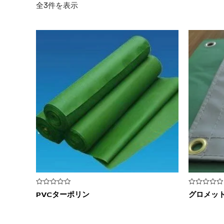
全3件を表示
5
5
PVCターポリン
グロメット
段
段
階
階
中
中
0
0
の
の