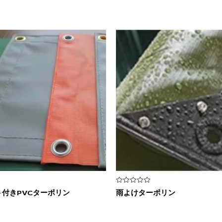
5
付きPVCターポリン
雨よけターポリン
段
階
中
0
の