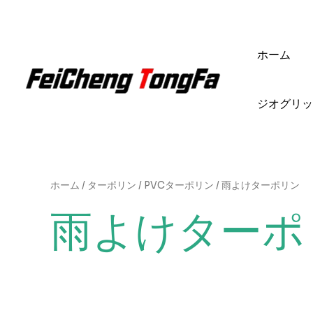
内
容
を
ホーム
ス
キ
ッ
ジオグリッ
プ
ホーム
/
ターポリン
/
PVCターポリン
/ 雨よけターポリン
雨よけターポ