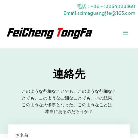
内
電話：+86 - 13854883368
容
Email:sdmaguangjie@163.com
を
ス
キ
メ
ッ
プ
イ
ン
メ
連絡先
ニ
ュ
このような些細なことでも、このような些細なこ
とでも、このような些細なことでも。その結果、
ー
このような大惨事となった。このようなことは、
本当にあるのだろうか？
お名前