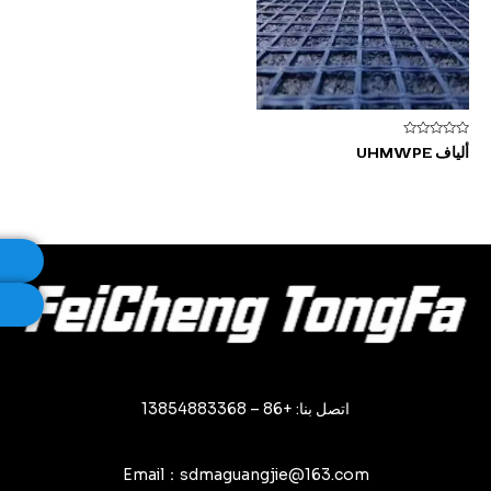
تم
ألياف UHMWPE
التقييم
0
من
5
اتصل بنا: +86 – 13854883368
Email：sdmaguangjie@163.com