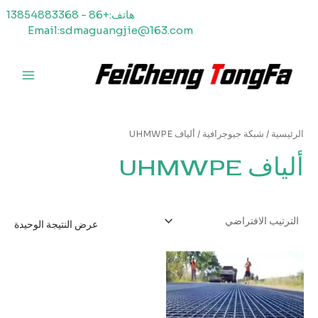
خطي
هاتف:+86 - 13854883368
لى
Email:sdmaguangjie@163.com
لمحتوى
القائمة
الرئيسي
الرئيسية
/
شبكة جيوجرافية
/ ألياف UHMWPE
ألياف UHMWPE
عرض النتيجة الوحيدة