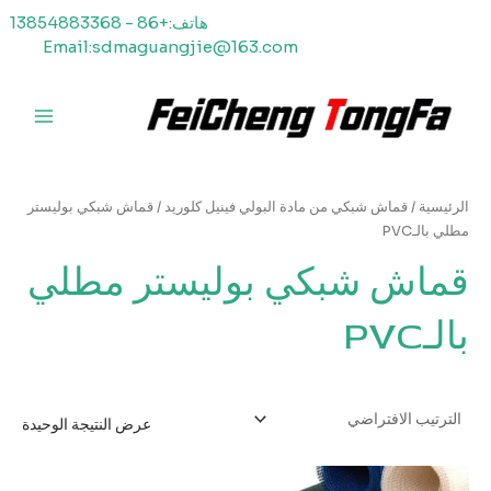
خطي
هاتف:+86 - 13854883368
لى
Email:sdmaguangjie@163.com
لمحتوى
القائمة
الرئيسي
الرئيسية
/
قماش شبكي من مادة البولي فينيل كلوريد
/ قماش شبكي بوليستر
مطلي بالـPVC
قماش شبكي بوليستر مطلي
بالـPVC
عرض النتيجة الوحيدة