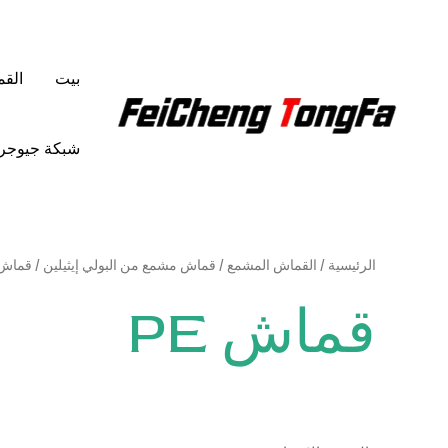
خطي
لى
لمحتوى
بيت
الق
شبكة جيوجرا
الرئيسية
/
القماش المشمع
/
قماش مشمع من البولي إيثيلين
/ قماش ا
قماش PE