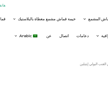
هاتف:+86 - 8
ماش المشمع
خيمة قماش مشمع مغطاة بالبلاستيك
قماش
فية
دعامات
اتصال
عن
Arabic
لقنب البولي إيثيلين