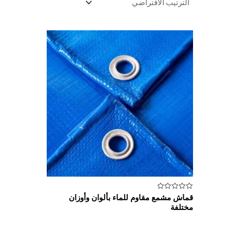
تم
قماش مشمع مقاوم للماء بألوان وأوزان
التقييم
مختلفة
0
من
5