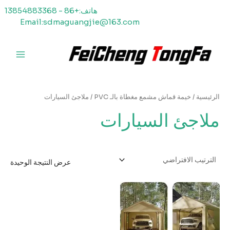
خطي
هاتف:+86 - 13854883368
لى
Email:sdmaguangjie@163.com
لمحتوى
القائمة
الرئيسي
الرئيسية
/
خيمة قماش مشمع مغطاة بالـ PVC
/ ملاجئ السيارات
ملاجئ السيارات
عرض النتيجة الوحيدة