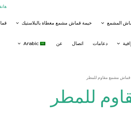
هاتف:+86 - 8
ماش المشمع
خيمة قماش مشمع مغطاة بالبلاستيك
قماش
فية
دعامات
اتصال
عن
Arabic
قماش مشمع مقاوم للمطر
وم للمطر