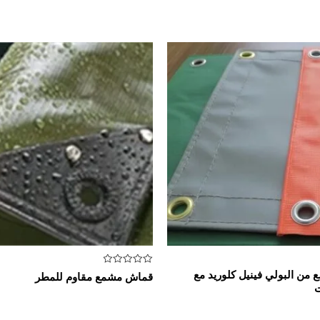
تم
ن البولي فينيل كلوريد مع
قماش مشمع مقاوم للمطر
التقييم
ت
0
من
5