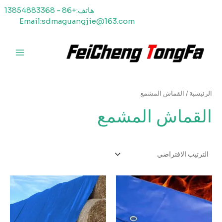
خطي
هاتف:+86 - 13854883368
لى
Email:sdmaguangjie@163.com
لمحتوى
القائمة
الرئيسي
الرئيسية
/ القماش المشمع
القماش المشمع